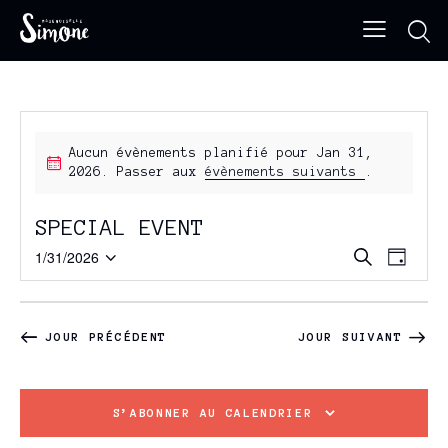
Aucun évènements planifié pour Jan 31,
2026. Passer aux
évènements suivants
.
SPECIAL EVENT
R
N
1/31/2026
R
J
e
S
A
E
o
c
u
é
V
h
C
r
e
l
I
H
r
JOUR PRÉCÉDENT
JOUR SUIVANT
e
G
c
E
h
c
A
R
e
t
T
C
S’ABONNER AU CALENDRIER
i
I
H
o
O