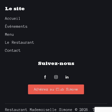
E
Le site
S
É
Accueil
V
Événements
È
N
Menu
E
Le Restaurant
M
Contact
E
N
Suivez-nous
T
S
Adhérez au Club Simone
Restaurant Mademoiselle Simone © 2026. Tous