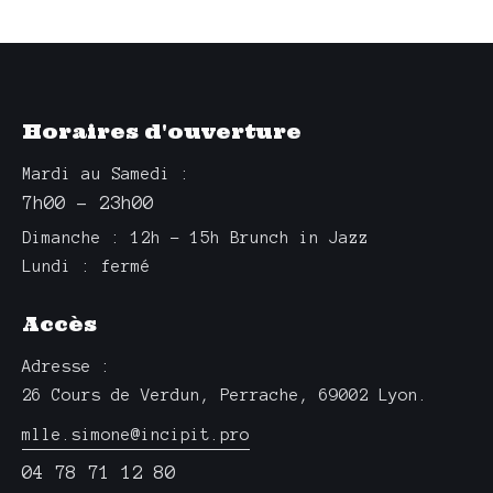
E
n
N
E
n
D
T
e
E
N
z
V
Horaires d'ouverture
u
A
U
n
E
V
Mardi au Samedi :
e
S
I
7h00 – 23h00
d
É
G
a
V
Dimanche : 12h – 15h Brunch in Jazz
A
t
È
Lundi : fermé
T
e
N
I
.
E
Accès
O
M
N
E
Adresse :
D
N
26 Cours de Verdun, Perrache, 69002 Lyon.
E
T
mlle.simone@incipit.pro
V
04 78 71 12 80
U