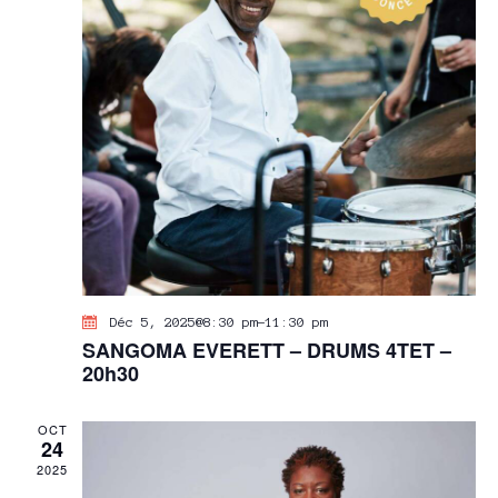
S
É
V
È
N
E
M
E
N
T
S
Déc 5, 2025@8:30 pm
-
11:30 pm
SANGOMA EVERETT – DRUMS 4TET –
20h30
OCT
24
2025