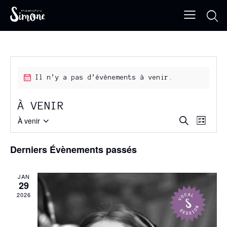
Il n’y a pas d’évènements à venir.
À VENIR
R
N
À venir
R
L
e
S
A
E
i
c
s
é
V
h
C
Derniers Évènements passés
t
e
l
I
e
H
r
e
G
c
E
JAN
h
c
A
29
R
e
t
T
2026
C
i
I
H
o
O
E