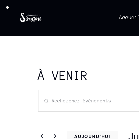
Accuei
À VENIR
R
S
a
E
i
s
C
Ju
i
AUJOURD’HUI