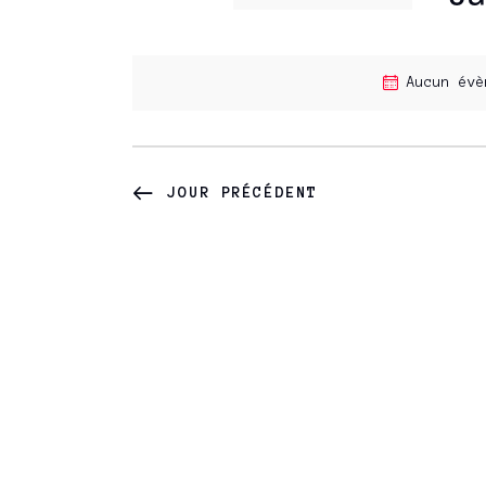
H
r
S
m
é
E
o
Aucun év
l
t
e
R
-
c
c
t
C
JOUR PRÉCÉDENT
l
i
é
H
o
.
n
R
E
n
e
e
E
c
z
h
u
T
e
n
r
e
c