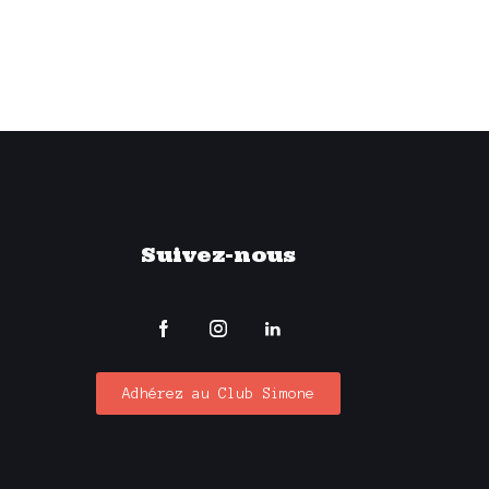
U
E
S
É
V
Suivez-nous
È
N
E
Adhérez au Club Simone
M
E