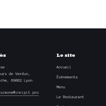
ès
Le site
sse :
Accueil
ours de Verdun,
Événements
ache, 69002 Lyon.
Menu
.simone@incipit.pro
Le Restaurant