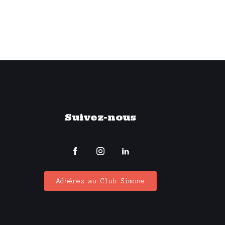
S
É
V
È
N
Suivez-nous
E
M
E
Adhérez au Club Simone
N
T