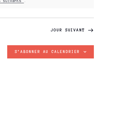
s suivants
.
A
T
I
JOUR SUIVANT
O
S’ABONNER AU CALENDRIER
N
D
E
V
U
E