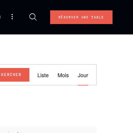
u
RÉSERVER UNE TABLE
N
Liste
Mois
Jour
CHERCHER
A
V
I
G