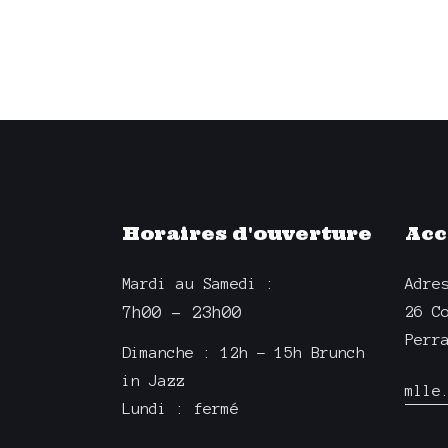
r
V
e
É
.
v
I
è
G
n
e
A
m
e
Horaires d'ouverture
Acc
T
n
t
Mardi au Samedi :
Adre
I
s
7h00 – 23h00
26 C
p
O
Perr
Dimanche : 12h – 15h Brunch
a
in Jazz
r
mlle
N
Lundi : fermé
m