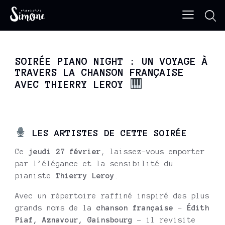
SOIRÉE PIANO NIGHT : UN VOYAGE À
TRAVERS LA CHANSON FRANÇAISE
AVEC THIERRY LEROY
LES ARTISTES DE CETTE SOIRÉE
Ce
jeudi 27 février
, laissez-vous emporter
par l’élégance et la sensibilité du
pianiste
Thierry Leroy
.
Avec un répertoire raffiné inspiré des plus
grands noms de la
chanson française
–
Édith
Piaf, Aznavour, Gainsbourg
– il revisite