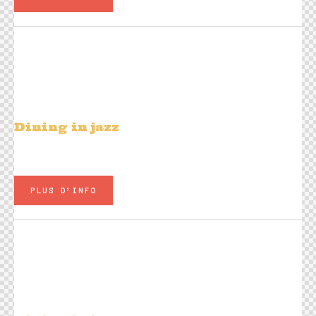
Ven 06 février
20h00
David Bressat Trio « French
Connection »
Dining in jazz
Plats à la carte - Carte Jazz Live
PLUS D’INFO
Sam 07 février
20h00
David Bressat « French Connection »
+ Luna Garcia-Odin