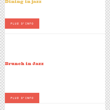
Dining in jazz
Plats à la carte - Carte Jazz Live
PLUS D’INFO
Dim 08 février
11h45 - 15h00
ALEXANDRE MORAT
Brunch in Jazz
Un buffet gourmand à volonté
PLUS D’INFO