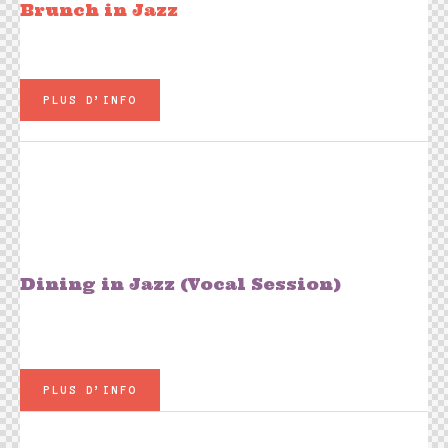
Brunch in Jazz​​
Un buffet gourmand à volonté
PLUS D’INFO
Jeu 26 février
20h00
Lisa Caldognetto Duo Olivier
Truchot
Dining in Jazz (Vocal Session)
Plats à la carte - Carte Jazz Live
PLUS D’INFO
Ven 27 février
20h00