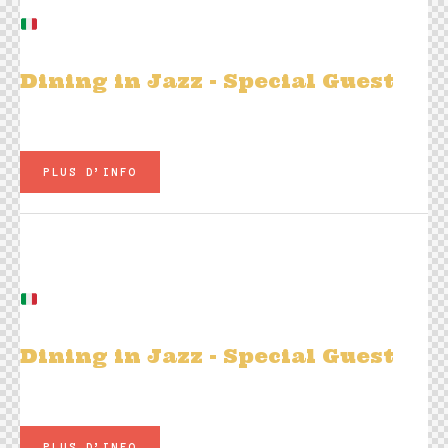
Traditional Sound: Hill Martino &
the DIXIE DOGS
Dining in Jazz
- Special Guest
Plats à la carte - Carte Jazz Live
PLUS D’INFO
Ven 20 février
20h00
Swing and Rock'n'Roll": Hill
Martino & the DIXIE DOGS
Dining in Jazz
- Special Guest
Plats à la carte - Carte Jazz Live
PLUS D’INFO