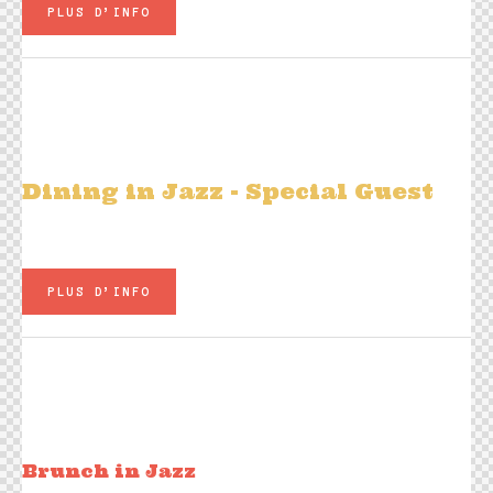
PLUS D’INFO
Sam 14 février
20h00
Under The Stars BY Sangoma Everett
Dining in Jazz
- Special Guest
Plats à la carte - Carte Jazz Live
PLUS D’INFO
Dim 15 février
11h45 - 15h00
Yo Hes Duo Olivier Truchot
Brunch in Jazz​