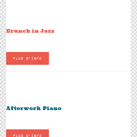
Dim 01 février
11h45 - 15h00
LUNG’S POETRY
Brunch in Jazz​
Un buffet gourmand à volonté
PLUS D’INFO
Jeu 05 février
19h00
ALEXANDRE MORAT
Afterwork Piano
Entrée libre contre consommation (à partir de 9€)
PLUS D’INFO