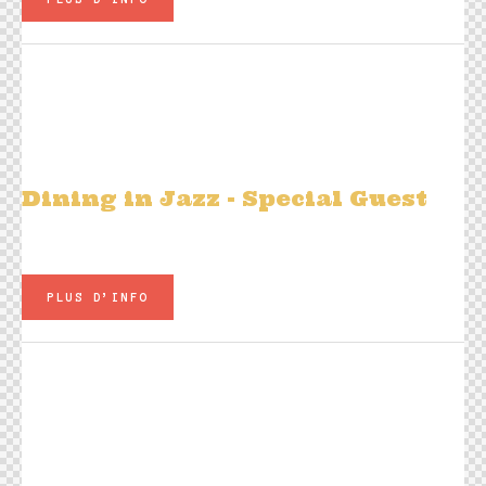
Sam 21 février
20h00
Shawnn Monteiro and Daniele
Gorgone trio
Dining in Jazz
- Special Guest
Plats à la carte - Carte Jazz Live
PLUS D’INFO
Dim 22 février
11h45 - 15h00
Shawnn Monteiro and Daniele
Gorgone trio