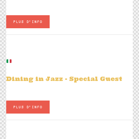
Un buffet gourmand à volonté
PLUS D’INFO
Mer 18 février
20h00
Hill Martino & the DIXIE DOGS :
Classic Standards and Ballads
Dining in Jazz
- Special Guest
Plats à la carte - Carte Jazz Live
PLUS D’INFO
Jeu 19 février
20h00