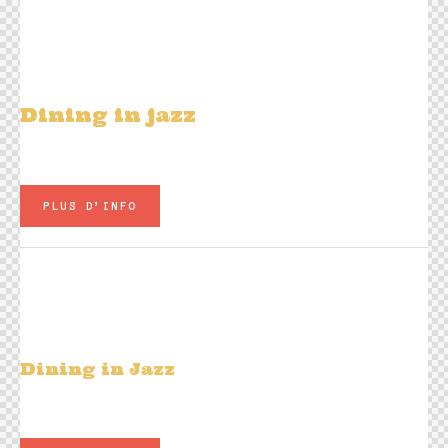
Jeu 12 février
20h00
Emmanuel Bertucat Trio
Dining in jazz
Plats à la carte - Carte Jazz Live
PLUS D’INFO
Ven 13 février
20h00
Soirée Beatles BY Sangoma Everett
Dining in Jazz​
Plats à la carte - Carte Jazz Live