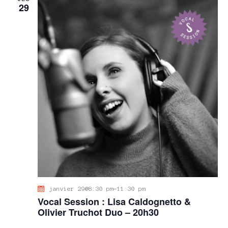
29
janvier 29@8:30 pm
-
11:30 pm
Vocal Session : Lisa Caldognetto &
Olivier Truchot Duo – 20h30