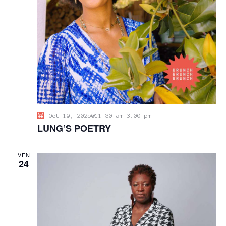
V
È
N
E
M
E
N
T
S
Oct 19, 2025@11:30 am
-
3:00 pm
LUNG’S POETRY
VEN
24