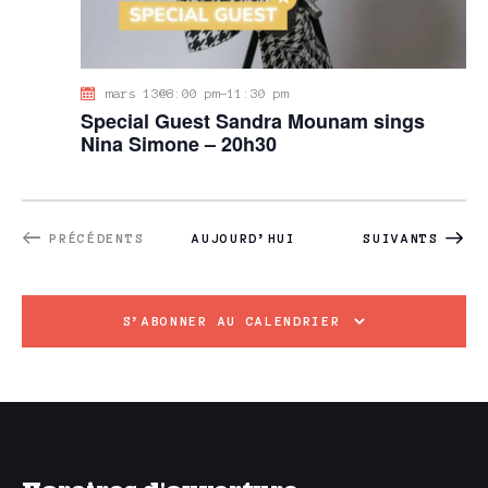
mars 13@8:00 pm
-
11:30 pm
Special Guest Sandra Mounam sings
Nina Simone – 20h30
ÉVÈNEMENTS
ÉVÈNEMENTS
PRÉCÉDENTS
AUJOURD’HUI
SUIVANTS
S’ABONNER AU CALENDRIER