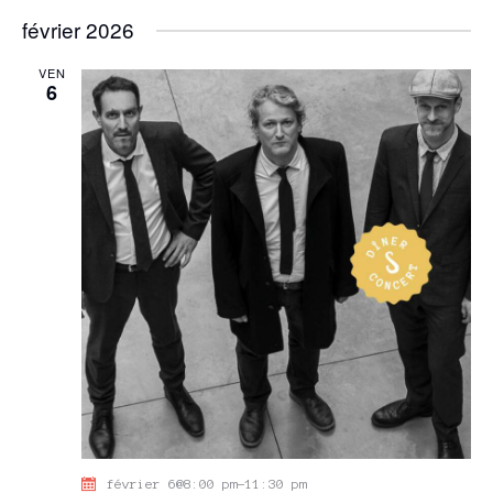
février 2026
VEN
6
février 6@8:00 pm
-
11:30 pm